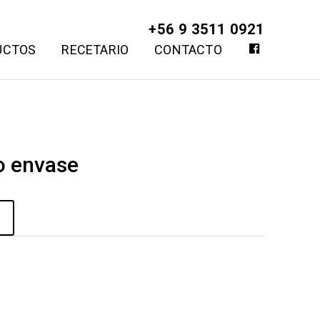
+56 9 3511 0921
F
UCTOS
RECETARIO
CONTACTO
A
C
E
B
O
O
K
o envase